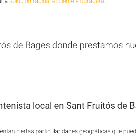
 una
solución rápida, eficiente y duradera
.
itós de Bages donde prestamos nue
tenista local en Sant Fruitós de 
ntan ciertas particularidades geográficas que pueden