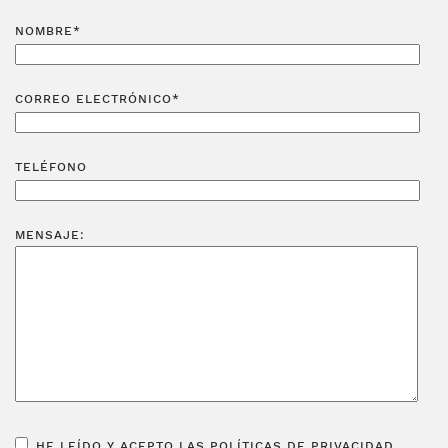
NOMBRE*
CORREO ELECTRÓNICO*
TELÉFONO
MENSAJE:
HE LEÍDO Y ACEPTO LAS POLÍTICAS DE PRIVACIDAD.